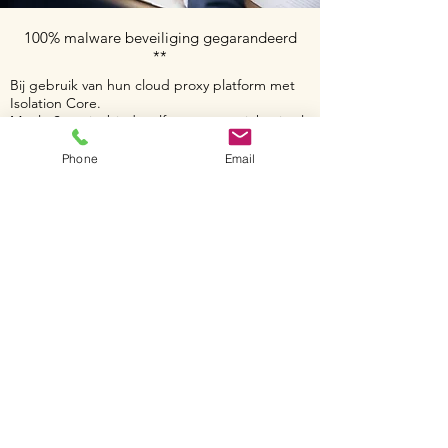
100% malware beveiliging gegarandeerd
**
Bij gebruik van hun cloud proxy platform met
Isolation Core.
Menlo Security biedt zelfs een garantiekapitaal
tot $ 1 miljoen aan hun klanten indien een
malware aanval door hun Isolation Core komt
Phone
Email
en een infectie creëert. Menlo Security gaat
niet mee met het “bijna veilig” credo voor haar
klanten.
Zij zijn in staat om 100% van alle malware –
inclusief exploits, ransomware en zero days –
met de Isolation Core tegen te houden. Door
gebruik te maken van isolatie en dus aan
preventie te doen, worden alle endpoints
eenvoudig en effectief geïsoleerd.
Deze 100% malware beveiligingsgarantie is
beschikbaar voor alle nieuwe Menlo Security
klanten die de oplossing met de Isolation Core
aanschaffen.
90-day FREE licensing
*